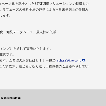
タベース化を武器としたSTATUREソリューションの特徴をご
くりフェーズの分析手法の連携による不良未然防止の仕組み
します。
効率化、知見データベース、属人性の低減
ーティング）を通して実施いたします。
形式です。
ます。ご希望のお客様はセミナー担当<
sphera@kke.co.jp
>
ただき次第、担当者が折り返し日程調整のご連絡をさせてい