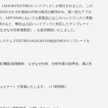
ク（AIAG&VDA FMEAハンドブック）が発行されました。この
VDAのそれぞれ独自のFMEA形式が解消され、統一的なアプロ
IATF16949においても新製品にはこのハンドブックに準拠
背景のもと、弊社は上記ハンドブックに対応したテンプレート
ート（なぜなぜ分析連動型）」を提供開始いたしました。
ム STATUREのAIAG&VDA統合FMEAテンプレートを
応、構造/機能/故障解析、なぜなぜ分析、分析作業の効率化、属人性
ウェビナー）で実施いたします。（1.5時間程）